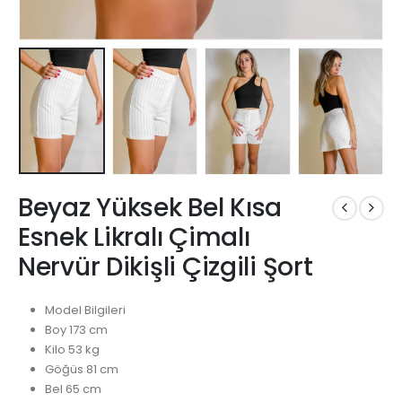
Beyaz Yüksek Bel Kısa
Esnek Likralı Çimalı
Nervür Dikişli Çizgili Şort
Model Bilgileri
Boy 173 cm
Kilo 53 kg
Göğüs 81 cm
Bel 65 cm