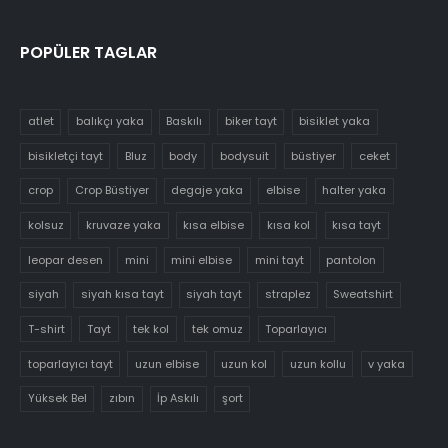
POPÜLER TAGLAR
atlet
balıkçı yaka
Baskılı
biker tayt
bisiklet yaka
bisikletçi tayt
Bluz
body
bodysuit
büstiyer
ceket
crop
Crop Büstiyer
degaje yaka
elbise
halter yaka
kolsuz
kruvaze yaka
kısa elbise
kısa kol
kısa tayt
leopar desen
mini
mini elbise
mini tayt
pantolon
siyah
siyah kısa tayt
siyah tayt
straplez
Sweatshirt
T-shirt
Tayt
tek kol
tek omuz
Toparlayıcı
toparlayıcı tayt
uzun elbise
uzun kol
uzun kollu
v yaka
Yüksek Bel
zıbın
İp Askılı
şort