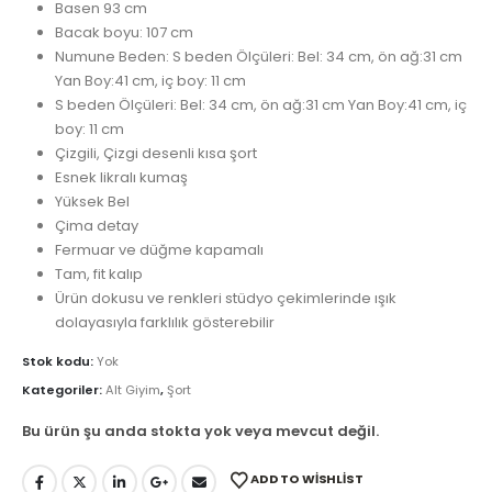
Basen 93 cm
Bacak boyu: 107 cm
Numune Beden: S beden Ölçüleri: Bel: 34 cm, ön ağ:31 cm
Yan Boy:41 cm, iç boy: 11 cm
S beden Ölçüleri: Bel: 34 cm, ön ağ:31 cm Yan Boy:41 cm, iç
boy: 11 cm
Çizgili, Çizgi desenli kısa şort
Esnek likralı kumaş
Yüksek Bel
Çima detay
Fermuar ve düğme kapamalı
Tam, fit kalıp
Ürün dokusu ve renkleri stüdyo çekimlerinde ışık
dolayasıyla farklılık gösterebilir
Stok kodu:
Yok
Kategoriler:
Alt Giyim
,
Şort
Bu ürün şu anda stokta yok veya mevcut değil.
ADD TO WISHLIST