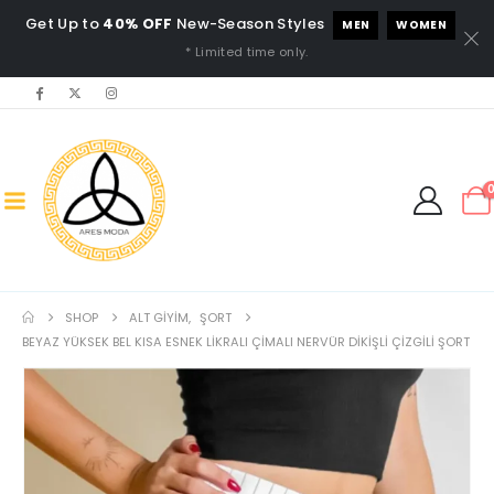
Get Up to
40% OFF
New-Season Styles
MEN
WOMEN
* Limited time only.
SHOP
ALT GIYIM
,
ŞORT
BEYAZ YÜKSEK BEL KISA ESNEK LIKRALI ÇIMALI NERVÜR DIKIŞLI ÇIZGILI ŞORT