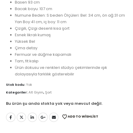
Basen 93 cm
Bacak boyu: 107 cm
Numune Beden: S beden Ölçüleri: Bel: 34 cm, ön ağ:31 cm
Yan Boy:41 cm, iç boy: 11 cm
Çizgili, Çizgi desenli kısa şort
Esnek likralı kumaş
Yüksek Bel
Çima detay
Fermuar ve düğme kapamalı
Tam, fit kalıp
Ürün dokusu ve renkleri stüdyo çekimlerinde ışık
dolayasıyla farklılık gösterebilir
Stok kodu:
Yok
Kategoriler:
Alt Giyim
,
Şort
Bu ürün şu anda stokta yok veya mevcut değil.
ADD TO WISHLIST