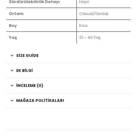
Sürdürülebilirlik Detayı
Hayır
Ortam
Casual/Günlük
Boy
Kısa
Yaş
21 – 40 Yaş
SIZE GUIDE
EK BILGI
İNCELEME (0)
MAĞAZA POLITIKALARI