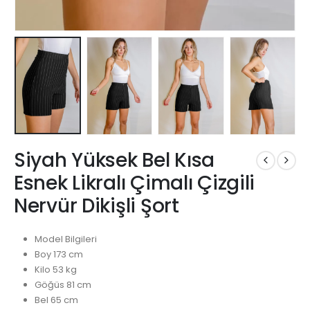
Siyah Yüksek Bel Kısa
Esnek Likralı Çimalı Çizgili
Nervür Dikişli Şort
Model Bilgileri
Boy 173 cm
Kilo 53 kg
Göğüs 81 cm
Bel 65 cm