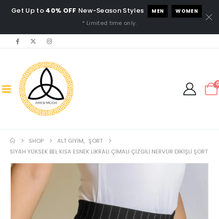
Get Up to
40% OFF
New-Season Styles
MEN
WOMEN
* Limited time only.
SHOP
ALT GIYIM
,
ŞORT
SIYAH YÜKSEK BEL KISA ESNEK LIKRALI ÇIMALI ÇIZGILI NERVÜR DIKIŞLI ŞORT