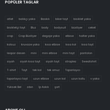
POPÜLER TAGLAR
atlet
balıkçı yaka
Baskılı
biker tayt
bisiklet yaka
bisikletçi tayt
Bluz
body
bodysuit
büstiyer
ceket
crop
Crop Büstiyer
degaje yaka
elbise
halter yaka
kolsuz
kruvaze yaka
kısa elbise
kısa kol
kısa tayt
leopar desen
mini
mini elbise
mini tayt
pantolon
siyah
siyah kısa tayt
siyah tayt
straplez
Sweatshirt
T-shirt
Tayt
tek kol
tek omuz
Toparlayıcı
toparlayıcı tayt
uzun elbise
uzun kol
uzun kollu
v yaka
Yüksek Bel
zıbın
İp Askılı
şort