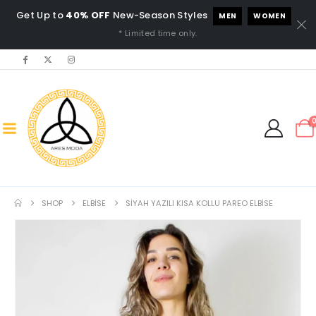
Get Up to
40% OFF
New-Season Styles
MEN
WOMEN
* Limited time only.
SHOP
ELBISE
SIYAH YAZILI KISA KOLLU PAREO ELBISE