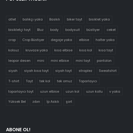
atlet
balıkçı yaka
Baskılı
biker tayt
bisiklet yaka
bisikletçi tayt
Bluz
body
bodysuit
büstiyer
ceket
crop
Crop Büstiyer
degaje yaka
elbise
halter yaka
kolsuz
kruvaze yaka
kısa elbise
kısa kol
kısa tayt
leopar desen
mini
mini elbise
mini tayt
pantolon
siyah
siyah kısa tayt
siyah tayt
straplez
Sweatshirt
T-shirt
Tayt
tek kol
tek omuz
Toparlayıcı
toparlayıcı tayt
uzun elbise
uzun kol
uzun kollu
v yaka
Yüksek Bel
zıbın
İp Askılı
şort
ABONE OL!