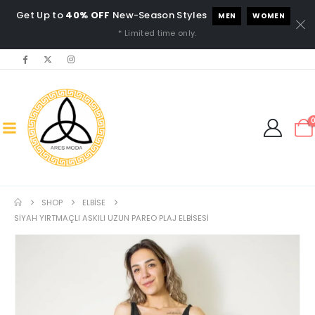
Get Up to
40% OFF
New-Season Styles
MEN
WOMEN
* Limited time only.
SHOP
ELBISE
SIYAH YIRTMAÇLI ASKILI UZUN PAREO PLAJ ELBISESI