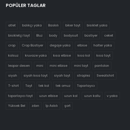
POPÜLER TAGLAR
atlet
balıkçı yaka
Baskılı
biker tayt
bisiklet yaka
bisikletçi tayt
Bluz
body
bodysuit
büstiyer
ceket
crop
Crop Büstiyer
degaje yaka
elbise
halter yaka
kolsuz
kruvaze yaka
kısa elbise
kısa kol
kısa tayt
leopar desen
mini
mini elbise
mini tayt
pantolon
siyah
siyah kısa tayt
siyah tayt
straplez
Sweatshirt
T-shirt
Tayt
tek kol
tek omuz
Toparlayıcı
toparlayıcı tayt
uzun elbise
uzun kol
uzun kollu
v yaka
Yüksek Bel
zıbın
İp Askılı
şort