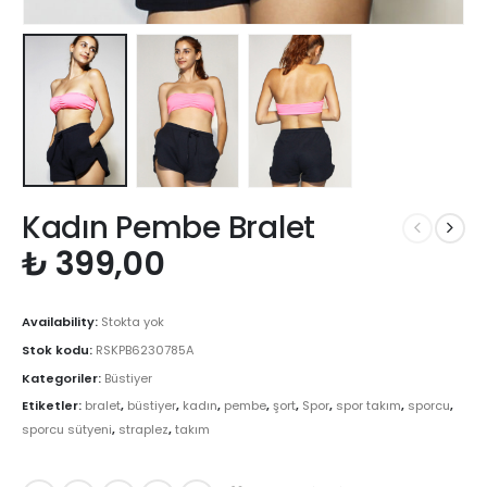
Kadın Pembe Bralet
₺
399,00
Availability:
Stokta yok
Stok kodu:
RSKPB6230785A
Kategoriler:
Büstiyer
Etiketler:
bralet
,
büstiyer
,
kadın
,
pembe
,
şort
,
Spor
,
spor takım
,
sporcu
,
sporcu sütyeni
,
straplez
,
takım