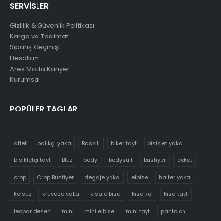
SERVİSLER
Gizlilik & Güvenlik Politikası
Kargo ve Teslimat
Sipariş Geçmişi
Hesabım
Ares Moda Kariyer
Kurumsal
POPÜLER TAGLAR
atlet
balıkçı yaka
Baskılı
biker tayt
bisiklet yaka
bisikletçi tayt
Bluz
body
bodysuit
büstiyer
ceket
crop
Crop Büstiyer
degaje yaka
elbise
halter yaka
kolsuz
kruvaze yaka
kısa elbise
kısa kol
kısa tayt
leopar desen
mini
mini elbise
mini tayt
pantolon