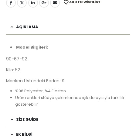
ADD TO WISHLIST
AÇIKLAMA
Model Bilgileri:
90-67-92
Kilo: 52
Manken Üstündeki Beden: S
%96 Polyester, %4 Elestan
Ürün renkleri stüdyo çekimlerinde ışık dolayısıyla farklılık
gösterebilir
SIZE GUIDE
EK BILGI