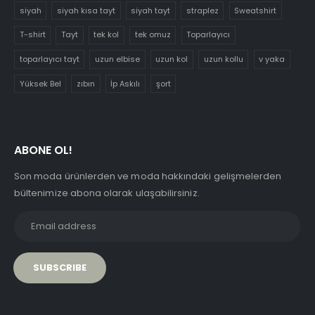
siyah
siyah kısa tayt
siyah tayt
straplez
Sweatshirt
T-shirt
Tayt
tek kol
tek omuz
Toparlayıcı
toparlayıcı tayt
uzun elbise
uzun kol
uzun kollu
v yaka
Yüksek Bel
zıbın
İp Askılı
şort
ABONE OL!
Son moda ürünlerden ve moda hakkındaki gelişmelerden
bültenimize abona olarak ulaşabilirsiniz.