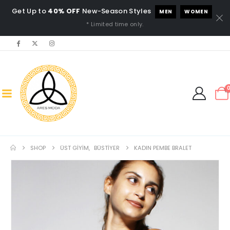
Get Up to
40% OFF
New-Season Styles
MEN
WOMEN
* Limited time only.
SHOP
ÜST GIYIM
,
BÜSTIYER
KADIN PEMBE BRALET